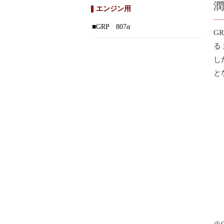
エンジン用
GRP 807α
G
る
し
と
※