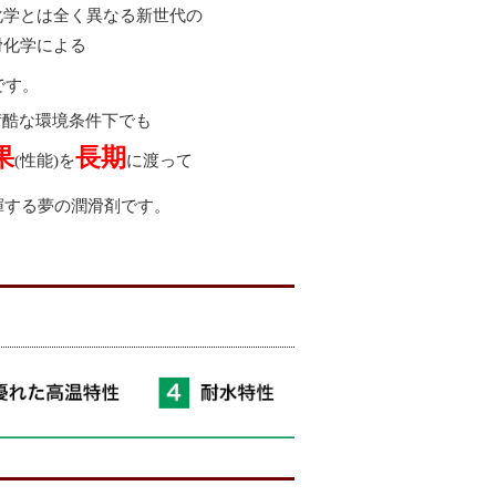
化学とは全く異なる新世代の
滑化学による
です。
苛酷な環境条件下でも
果
長期
(性能)を
に渡って
揮する夢の潤滑剤です。