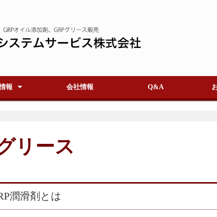
情報
会社情報
Q&A
イル・グリ
リース封入
リング
・グリース
RP潤滑剤とは