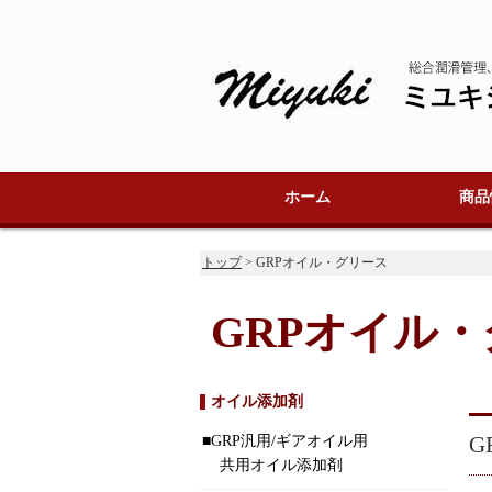
ホーム
商品
GRPオ
GRPグ
ース
特注ベア
トップ
> GRPオイル・グリース
GRPオイル
オイル添加剤
G
GRP汎用/ギアオイル用
共用オイル添加剤