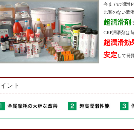
今までの潤滑
比類のない潤
超潤滑剤
GRP潤滑剤は
超潤滑効
安定
して発
ポイント