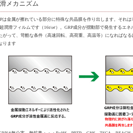
潤滑メカニズム
RPは金属が擦れている部分に特殊な共晶膜を作り出します。それ
 超潤滑フィルムです（16t/㎠）。GRP成分が摺動部で発生する
たがって、苛酷な条件（高速回転、高荷重、高温等）になればなる
なります
GRPは無公害、無鉱毒・・・RoHS、PRTR、GHS、TSCA、RE